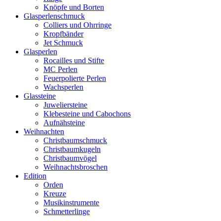
Knöpfe und Borten
Glasperlenschmuck
Colliers und Ohrringe
Kropfbänder
Jet Schmuck
Glasperlen
Rocailles und Stifte
MC Perlen
Feuerpolierte Perlen
Wachsperlen
Glassteine
Juweliersteine
Klebesteine und Cabochons
Aufnähsteine
Weihnachten
Christbaumschmuck
Christbaumkugeln
Christbaumvögel
Weihnachtsbroschen
Edition
Orden
Kreuze
Musikinstrumente
Schmetterlinge