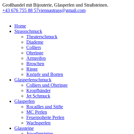
Großhandel mit Bijouterie, Glasperlen und Straßsteinen.
+43 676 755 88 57
viennastrass@gmail.com
Home
Strassschmuck
Theaterschmuck
Diademe
Colliers
Ohrringe
Armreifen
Broschen
Ringe
Knöpfe und Borten
Glasperlenschmuck
Colliers und Ohrringe
Kropfbänder
Jet Schmuck
Glasperlen
Rocailles und Stifte
MC Perlen
Feuerpolierte Perlen
Wachsperlen
Glassteine
Juweliersteine