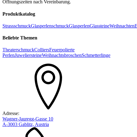
Öffnungszeiten nach Vereinbarung.
Produktkatalog
Strassschmuck
Glasperlenschmuck
Glasperlen
Glassteine
Weihnachten
E
Beliebte Themen
Theaterschmuck
Colliers
Feuerpolierte
Perlen
Juweliersteine
Weihnachtsbroschen
Schmetterlinge
Adresse:
Wagner-Jauregg-Gasse 10
A-3003 Gablitz, Austria